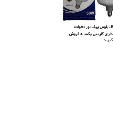
لامپ LEDپارس پیک نور ۵۰وات
دارای گارانتی یکساله فروش
یرید
زئی/