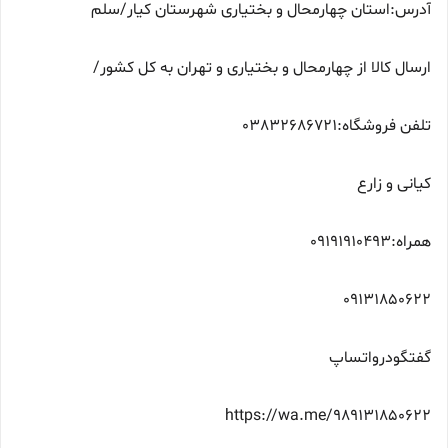
آدرس:استان چهارمحال و بختیاری شهرستان کیار/سلم
ارسال کالا از چهارمحال و بختیاری و تهران به کل کشور/
تلفن فروشگاه:03832686721
کیانی و زارع
همراه:09191910493
09131850622
گفتگودرواتساپ
https://wa.me/989131850622