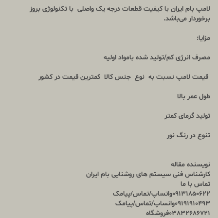
لامپ بام ایران با کیفیت قطعات درجه یک واصلی با تکنولوژی بروز
برخوردار می‌باشد.
مزایا:
مصرف انرژی کم/تولید شده بامواد اولیه
قیمت لامپ نسبت به نوع جنس کالا کمترین قیمت در کشور
طول عمر بالا
تولید گرمای کمتر
تنوع در رنگ نور
نویسنده مقاله
کارشناس فنی سیستم های روشنایی بام ایران
تماس با ما
09131850622واتساپ/تماس/پیامک
09191910493وانساپ/تماس/پیامک
03832686721
فروشگاه