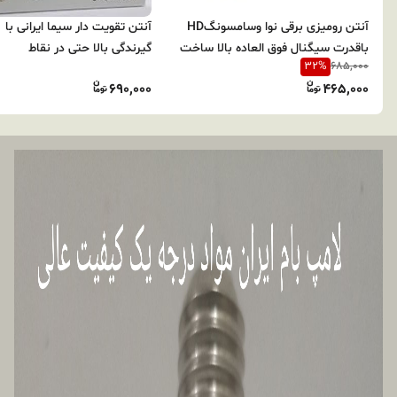
آنتن رومیزی برقی نوا وسامسونگHD
آنتن تقویت دار سیما ایرانی با
باقدرت سیگنال فوق العاده بالا ساخت
گیرندگی بالا حتی در نقاط
32
%
685,000
شرکت اکتیو بدون نویز🇮🇷.adظاهری
ضعیف(فروش تکی و عمده)ارسا
690,000
465,000
شیک وزیبا.(کارتن 20عددی)تکی و
فوری
عمده /جهت سفارش تکی تماس
بگیرید