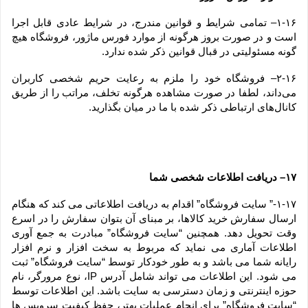
۱-۱۶– تمامی شرایط و قوانین مندرج، در شرایط عادی قابل اجرا 
است و در صورت بروز هرگونه از موارد فورس ماژور، فروشگاه هیچ 
گونه مسئولیتی در قبال قوانین ذکر شده ندارد.
۲-۱۶– فروشگاه خود را ملزم به رعایت حریم شخصی کاربران 
می‌داند، لطفا در صورت مشاهده هرگونه تخلف، مراتب را از طریق 
کانال‏‌های ارتباطی ذکر شده با ما در میان بگذارید.
۱۷– دریافت اطلاعات شخصی شما
۱-۱۷-” سایت فروشگاه” اقدام به دریافت اطلاعاتی می کند که هنگام 
ارسال سفارش خرید کالاها، بر مبنای آن بتوان سفارش را در اسرع 
وقت تحویل دهد. همچنین “سایت فروشگاه” مبادرت به جمع آوری 
اطلاعات آماری می نماید که مربوط به سخت افزار و نرم افزار 
رایانه شما می باشد و به طور خودکار توسط “سایت فروشگاه” ثبت 
می شود. این اطلاعات می تواند شامل آدرس IP، نوع مرورگر، نام 
حوزه اینترنتی و زمان دسترسی به سایت باشد. این اطلاعات توسط 
“سایت فروشگاه” برای انجام عملیات بهتر، حفظ کیفیت سرویس ها 