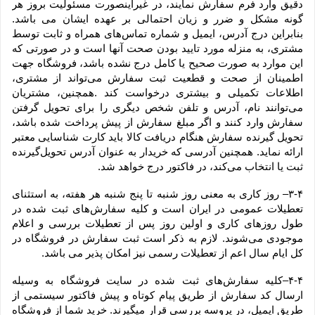
دقیق وارد فرم سفارش نمایند، در غیراینصورت مسئولیت بروز هر 
گونه مشکل و ضرر و زیان احتمالی بر عهده ایشان می باشد. 
بنابراین درج آدرس، ایمیل و شماره تماس‌های همراه و ثابت توسط 
مشتری، به منزله مورد تایید بودن صحت آنها است و در صورتی که 
این موارد به صورت صحیح یا کامل درج نشده باشد، فروشگاه جهت 
اطمینان از صحت و قطعیت ثبت سفارش می‌تواند از مشتری، 
اطلاعات تکمیلی و بیشتری درخواست کند .همچنین، مشتریان 
می‌توانند نام، آدرس و تلفن شخص دیگری را برای تحویل گرفتن 
سفارش وارد کنند و اگر مبلغ سفارش از پیش پرداخت شده باشد، 
تحویل گیرنده سفارش هنگام دریافت کالا باید کارت شناسایی معتبر 
ارائه نماید. همچنین آدرسی که خریدار به عنوان آدرس تحویل‌گیرنده 
ثبت یا انتخاب می‌کند، در فاکتور درج خواهد شد.
۳-۴– روز کاری به معنی روز شنبه تا پنج شنبه هر هفته، به استثنای 
تعطیلات عمومی در ایران است و کلیه سفارش‏‌های ثبت شده در 
طول روزهای کاری و اولین روز پس از تعطیلات بررسی و اعلام 
موجودی می‌‏شوند. لازم به ذکر است ثبت سفارش در فروشگاه در 
کل ایام سال اعم از تعطیلات رسمی نیز امکان پذیر می باشد.
۴-۴–کلیه سفارش‌‏های ثبت شده در سایت فروشگاه به وسیله 
ارسال کد سفارش از طریق پیام کوتاه و پیش فاکتور سیستمی از 
طریق ایمیل، در پروسه بررسی قرار میگیرند. خرید شما از فروشگاه 