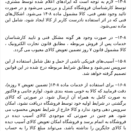
۱۳-۸– لازم به توجه است که ایرادهای اعلام شده توسط مشتری، 
توسط کارشناسان فروشگاه کنترل و بررسی می‏‌شود و در صورت 
تائید وجود نقص فنی، کالا مشمول ماده ۸-۱۴ می‏‌شود. اشکال‏‌های 
فنی که در اثر استفاده نادرست کاربر از کالا ایجاد شود، شامل این 
ماده نمی‌‏شود.
۱۴-۸– در صورت وجود هر گونه مشکل فنی و تایید کارشناسان 
خدمات پس از فروش مربوطه ، مطابق قانون تجارت الکترونیک ، 
کالا مشمول قانون ۷ روز تضمین تعویض کالای معیوب می گردد.
۱۵-۸– آسیب‏‌های فیزیکی ناشی از حمل و نقل شامل استفاده از این 
سرویس نمی‏‌شود و مطابق شرایط مربوطه درج شده در این قوانین 
تصمیم گرفته خواهد شد.
۱۶-۸– برای استفاده از خدمات ماده ۸-۱۴( تضمین تعویض ۷ روزه)، 
دقت فرمایید که کالا به ‏خوبی بسته ‌بندی شود، لوازم جانبی و فاکتور 
به صورت کامل به همراه آن ارسال شود. در صورتی که کالای 
برگشتی در شرایط اولیه خود توسط فروشگاه دریافت نشود، امکان 
سرویس دهی وجود ندارد و کالا خارج از شرایط تعویض محسوب می 
شود. هم چنین در صورتی که موجودی کالای آسیب دیده در 
فروشگاه به اتمام برسد و فروشگاه امکان تعویض کالای آسیب دیده 
با کالای جایگزین را نداشته باشد، می‌تواند مبلغ کالا را به حساب 