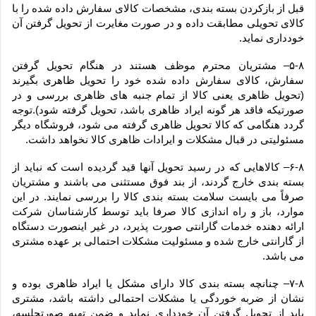
قبل از بازکردن بسته بندی، مشخصات کالای سفارش داده شده را با 
کالای تحویلی مطابقت داده و در صورت مغایرت از تحویل گرفتن آن 
خودداری نماید.
۵-۸– مشتریان محترم موظف هستند در هنگام تحویل گرفتن 
سفارش، کالای سفارش داده شده خود را تحویل ظاهری بگیرند 
(تحویل ظاهری یعنی کالا از تمام جنبه های ظاهری بررسی و در 
صورتیکه فاقد هر گونه ایراد ظاهری باشد، تحویل گرفته شود).توجه 
گردد هنگامی که کالا تحویل ظاهری گرفته می شود، فروشگاه دیگر 
مسئولیتی در قبال مشکلات و ایرادات ظاهری کالا نخواهد داشت.
۶-۸– کالاهایی که در رسید تحویل آنها قید گردیده است که نباید از 
بسته بندی خارج گردند، از بند فوق مستثنی می باشند و مشتریان 
صرفاً می بایست سلامت بسته بندی کالا را بررسی نمایند. در این 
موارد، باز و راه اندازی کالا صرفا باید توسط کارشناسان شرکت 
ارائه دهنده خدمات گارانتی صورت پذیرد، در غیر اینصورت دستگاه 
از گارانتی خارج شده و مسئولیت مشکلات احتمالی بر عهده مشتری 
می باشد.
۷-۸– چنانچه بسته بندی کالا دارای مشکل یا ایراد ظاهری بوده و 
نشان از ضربه خوردگی یا مشکلات احتمالی داشته باشد، مشتری 
باید از تحویل گرفتن آن خودداری نماید و ضمن تهیه صورتجلسه، 