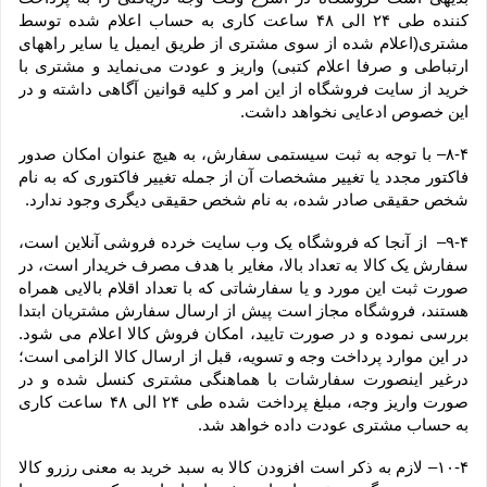
کننده طی ۲۴ الی ۴۸ ساعت کاری به حساب اعلام شده توسط 
مشتری(اعلام شده از سوی مشتری از طریق ایمیل یا سایر راههای 
ارتباطی و صرفا اعلام کتبی) واریز و عودت می‌نماید و مشتری با 
خرید از سایت فروشگاه از این امر و کلیه قوانین آگاهی داشته و در 
این خصوص ادعایی نخواهد داشت.
۸-۴– با توجه به ثبت سیستمی سفارش، به هیچ عنوان امکان صدور 
فاکتور مجدد یا تغییر مشخصات آن از جمله تغییر فاکتوری که به نام 
شخص حقیقی صادر شده، به نام شخص حقیقی دیگری وجود ندارد.
۹-۴–  از آنجا که فروشگاه یک وب ‌سایت خرده‌ فروشی آنلاین است، 
سفارش یک کالا به تعداد بالا، مغایر با هدف مصرف خریدار است، در 
صورت ثبت این مورد و یا سفارشاتی که با تعداد اقلام بالایی همراه 
هستند، فروشگاه مجاز است پیش از ارسال سفارش مشتریان ابتدا 
بررسی نموده و در صورت تایید، امکان فروش کالا اعلام می شود. 
در این موارد پرداخت وجه و تسویه، قبل از ارسال کالا الزامی است؛ 
درغیر اینصورت سفارشات با هماهنگی مشتری کنسل شده و در 
صورت واریز وجه، مبلغ پرداخت شده طی ۲۴ الی ۴۸ ساعت کاری 
به حساب مشتری عودت داده خواهد شد.
۱۰-۴– لازم به ذکر است افزودن کالا به سبد خرید به معنی رزرو کالا 