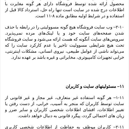
محصول ارائه شده توسط فروشگاه دارای هر گونه مغایرت با 
اطلاعات درج شده در سایت است تنها راه حل، استرداد کالا قبل از 
استفاده و در شرایط اولیه مطابق ماده ۸-۱۱ است.
۲-۱۰– وب ‏‌سایت فروشگاه هیچ گونه مسوولیتی را در رابطه با حذف 
شدن صفحه‏‌های سایت خود و یا لینک‏‌های مرده نمی‌‏پذیرد. 
سروﻳس‌‏های سایت آن‏گونه که هست ارائه می‏‌شود و سایت فروشگاه 
تحت هیچ شرایطی مسوولیت تاخیر یا عدم کارکرد سایت را که 
می‌تواند ناشى از عوامل طبیعى، نیروى انسانی، مشکلات اینترنتى، 
خرابی تجهیزات کامپیوترى، مخابراتى و غیره باشد بر عهده ندارد.
۱۱– مسئولیتهای سایت و کاربران
۱-۱۱– هر گونه استفاده غیر متعارف، غیر مجاز و غیر قانونی از 
سایت توسط کاربران که منجر به آسیب، خرابی، از دست رفتن یا 
تغییر اطلاعات، افشای اطلاعات شخصی کاربران و سایر ضرر و 
زیان های احتمالی گردد، پیگرد قانونی به دنبال خواهد داشت.
۲-۱۱– کاربران موظف به حفاظت از اطلاعات شخصی کاربری 