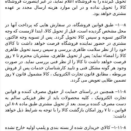
تحویل گیرنده را به فروشگاه اعلام نماید، در غیر اینصورت فروشگاه 
کالا را تحویل نداده و در این موارد هزینه ارسال مجدد بر عهده 
مشتری خواهد بود.
۱۰-۸– طبق قوانین فروشگاه، در سفارش هایی که پرداخت آنها در 
محل مشخص گردیده است، قبل از تحویل کالا، ابتدا لازمست که وجه 
فاکتور تسویه و سپس کالا تحویل گردد. پس از تسویه وجه فاکتور، 
مشتری در حضور نماینده فروشگاه فرصت خواهد داشت تا کالای 
خود را از نظر سلامت ظاهری بررسی و سپس رسید تحویل ظاهری 
کالا را امضاء نماید؛ پس از تحویل ظاهری، مشتریان محترم تا ۷ روز 
فرصت خواهد داشت تا کالا را از نظر فنی بررسی نماید. در صورت 
وجود هر گونه مشکل فنی و تایید کارشناسان خدمات پس از فروش 
مربوطه ، مطابق قانون تجارت الکترونیک ، کالا مشمول قانون ۷ روز 
تضمین طلایی تعویض می گردد.
۱۱-۸– همچنین در راستای حمایت از حقوق مصرف کننده و قوانین 
تجارت الکترونیک ، کلیه محصولات باید از نظر فیزیکی سالم به 
دست مصرف کننده برسند. بعد از تحویل مشتری طبق ماده ۸-۸ این 
قوانین ، تا ۷ روز امکان بازگشت کالا را با توجه به شرایط ذیل خواهد 
داشت:
۱-۱۱-۸– کالای خریداری شده از بسته بندی و پلمپ اولیه خارج نشده 