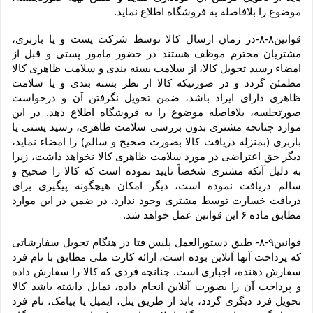
موضوع را بلافاصله به فروشگاه اطلاع نماید.
قوانین۸-۸-در زمان ارسال کالا توسط شرکت پست و یا باربری، 
مشتریان محترم موظف هستند در حضور مامور پستی و قبل از 
امضاء رسید تحویل کالا، از سلامت بسته بندی و سلامت ظاهری کالا 
مطمئن گردد و در صورتیکه کالا از نظر بسته بندی و یا سلامت 
ظاهری دارای ایراد باشد، ضمن تحویل نگرفتن آن و درخواست 
صورتجلسه، بلافاصله موضوع را به فروشگاه اطلاع دهد. در این 
موارد چنانچه مشتری بدون بررسی سلامت ظاهری، رسید پستی یا 
باربری (بمنزله دریافت کالا بصورت صحیح و سالم) را امضاء نماید، 
دیگر حق اعتراضی در مورد سلامت ظاهری کالا نخواهد داشت، زیرا 
به دلیل آنکه مشتری شخصاً تایید نموده است که کالا را صحیح و 
سالم دریافت نموده است، دیگر امکان هیچگونه پیگیری برای 
دریافت خسارت توسط مشتری وجود ندارد. در ضمن در این موارد 
مطابق ماده ۶ این قوانین عمل خواهد شد.
قوانین۹-۸- طبق دستورالعمل پلیس فتا در هنگام تحویل سفارشاتی 
که پرداخت آنها آنلاین بوده است، ارائه کارت ملی مطابق با نام فرد 
سفارش دهنده، اجباری است. چنانچه فردی که کالا را سفارش داده 
و پرداخت آن را بصورت آنلاین انجام داده، تمایل داشته باشد کالا 
تحویل فرد دیگری گردد، باید از طریق پنل، ایمیل یا پیامک، نام فرد 