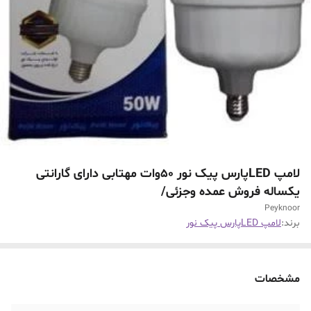
لامپ LEDپارس پیک نور ۵۰وات مهتابی دارای گارانتی
یکساله فروش عمده وجزئی/
Peyknoor
برند:
لامپ LEDپارس پیک نور
مشخصات