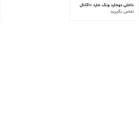
داخلی دوحارد ونک حارد 10کانال
تماس بگیرید
و16کانال/