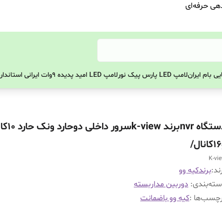
دهی حرفه‌ای
ی بام ایران
لامپ LED پارس پیک نور
لامپ LED امید پدیده 9وات ایرانی استاندارد
دستگاه nvrبرند k-viewس
/
K-vi
ند:
برندکیه وو
ته‌بندی
:
دوربین مداربسته
چسب‌ها :
کیه وو باضمانت