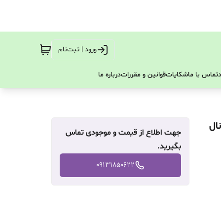
ورود | ثبت‌نام
تماس با ما
شکایات
قوانین و مقررات
درباره ما
رور داخلی دوحارد ونک حارد 10کانال
جهت اطلاع از قیمت و موجودی تماس
بگیرید.
09131850622