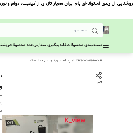
روشنایی ال‌ای‌دی استوانه‌ای بام ایران معیار تازه‌ای از کیفیت، دوام و نور
دسته‌بندی محصولات
خانه
پیگیری سفارش
همه محصولات
روشنای
kiyan-rayaneh.ir لامپ بام ایران
/
دوربین مداربسته
و16کانال
ew
بر
دس
بر