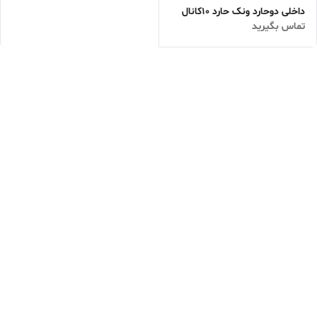
داخلی دوحارد ونک حارد 10کانال
تماس بگیرید
و16کانال/