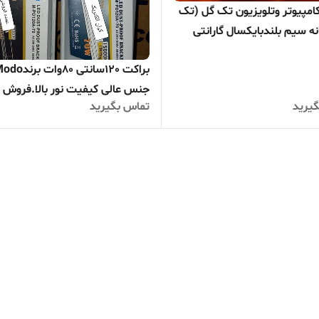
امپیوتر وتلویزیون تک گل (تک
)۵خانه سیم بلندبایکسال گارانتی
فروش عمده)تعداد کمتر تماس
براکت 120سانتی 80وات بر
رسال فوری از تهران با باربری
جنس عالی کیفیت نور بالا.فروش
یرید
تماس بگیرید