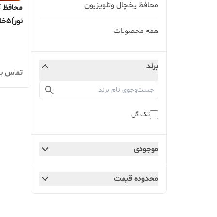
محافظ یخچال وتلویزیون
محافظ ک
نور
همه محصولات
تعویض(
بگیرید ا
برند
تماس بگ
تک گل
موجودی
محدوده قیمت