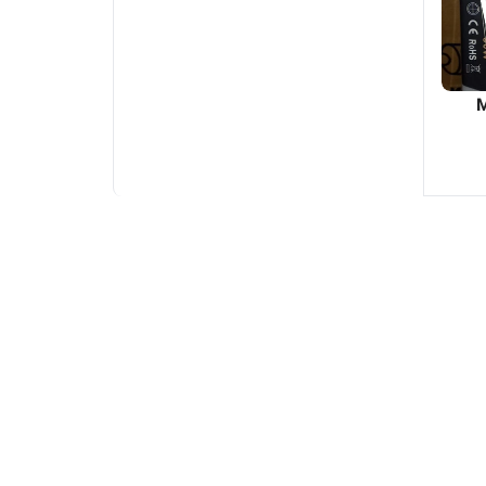
ندModo