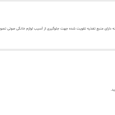
 تکی وعمده محافظ کامپیوتر و تلویزیون تک گل ۵خانه دارای منبع تغذیه تقویت شده جهت جلوگیری از آسیب لو
د.