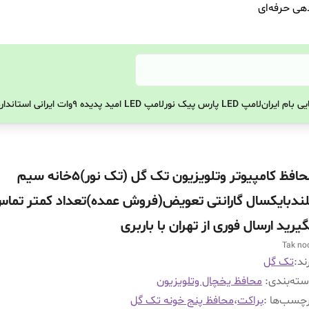
دهی حرفه‌ای
ی بام ایران
لامپ LED پارس پیک نور
لامپ LED امید پدیده 9وات ایرانی استاندارد
محافظ کامپیوتر وتلویزیون تک گل (تک نور)۵خانه سیم
لندبایکسال گارانتی تعویض(فروش عمده)تعداد کمتر تما
یرید ارسال فوری از تهران با باربری
Tak no
ند:
تک گل
ته‌بندی
:
محافظ یخچال وتلویزیون
چسب‌ها :
براکت
،
محافظ پنج خونه تک گل