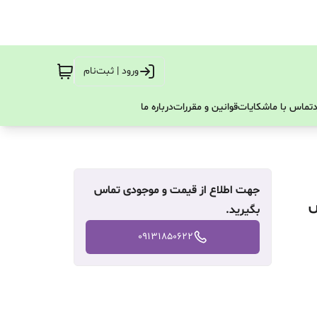
ورود | ثبت‌نام
تماس با ما
شکایات
قوانین و مقررات
درباره ما
جهت اطلاع از قیمت و موجودی تماس
س
بگیرید.
09131850622