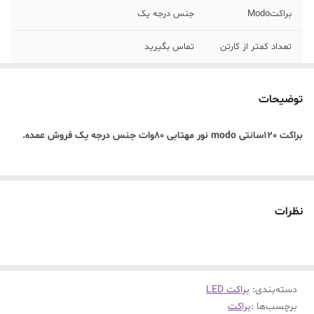
براکتModo
جنس درجه یک
تعداد کمتر از کارتن
تماس بگیرید
توضیحات
براکت 120سانتی modo نور مهتابی 80وات جنس درجه یک فروش عمده.
نظرات
دسته‌بندی
:
براکت LED
برچسب‌ها :
براکت