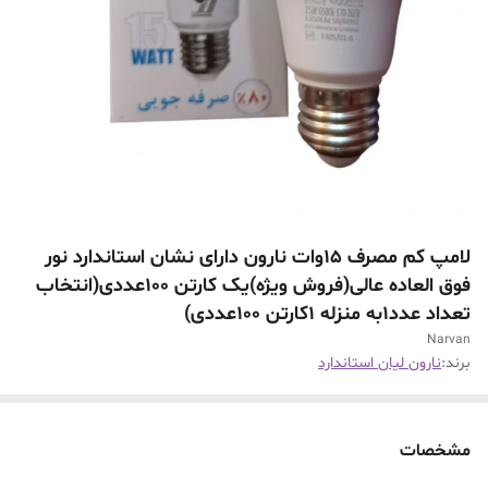
لامپ کم مصرف 15وات نارون دارای نشان استاندارد نور
فوق العاده عالی(فروش ویژه)یک کارتن ۱۰۰عددی(انتخاب
تعداد عدد1به منزله 1کارتن 100عددی)
Narvan
برند:
نارون لیان استاندارد
مشخصات