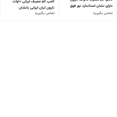
لامپ کم مصرف ایرانی 10وات
دارای نشان استاندارد نور فوق
نارون لیان ایرانی بانشان
العاده عالی(فروش ویژه)یک کارتن
تماس بگیرید
تماس بگیرید
استاندارد(فروش ویژه)لطفا قبل از
۱۰۰عددی(انتخاب تعداد عدد1به
خرید تماس بگیرید.(یک کارتن
منزله 1کارتن 100عددی)
۱۰۰عددی)