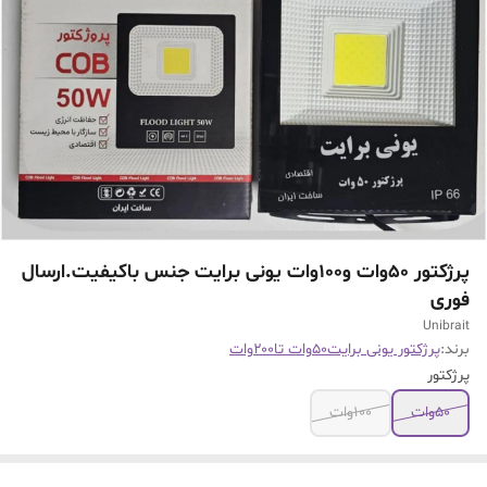
پرژکتور 50وات و100وات یونی برایت جنس باکیفیت.ارسال
فوری
Unibrait
برند:
پرژکتور یونی برایت۵۰وات تا۲۰۰وات
پرژکتور
50وات
100وات