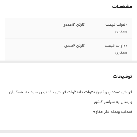
مشخصات
50وات قیمت
کارتن 12عددی
همکاری
100وات قیمت
کارتن 6عددی
همکاری
ارسال کالا
فوری(ارسال با پست این کالا رو نداریم)
توضیحات
فروش عمده پررزکتوراز50وات تا200وات فروش باکمترین سود به همکاران
وارسال به سراسر کشور
ضدآب وبدنه فلز مقاوم