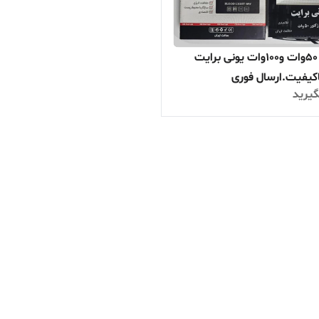
پرژکتور 50وات و100وات یونی برایت
یفیت.ارسال فوری
یرید