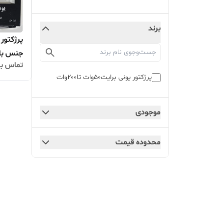
برند
جنس باک
تماس بگ
پرژکتور یونی برایت۵۰وات تا۲۰۰وات
موجودی
محدوده قیمت