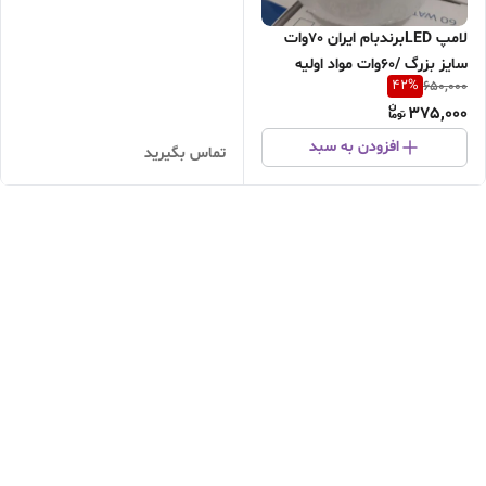
لامپ LEDبرندبام ایران 70وات
سایز بزرگ /60وات مواد اولیه
42
%
650,000
ضخیم بدون افت نور/مهتابی/
375,000
کیفیت عالی کمترین قیمت بازار /
قابل استفاده در منازل و مکان
افزودن به سبد
تماس بگیرید
های صنعتی/فروش عمده قیمت
همکاری تماس بگیرید