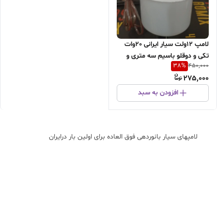
لامپ 12ولت سیار ایرانی 20وات
تکی و دوقلو باسیم سه متری و
38
%
450,000
بدون سیم /با گیره سوسماری/
275,000
(نور فوق العاده عالی با مصرف کم)
(مناسب با ولتاژ 12و14ولت برق
افزودن به سبد
خودرو)لامپی بی نظیر باکیفیت نور
بالا
لامپهای سیار بانوردهی فوق العاده برای اولین بار درایران