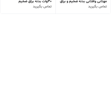
مهتابی وآفتابی بدنه ضخیم و براق
30وات بدنه براق ضخیم
تماس بگیرید
تماس بگیرید
مواد اولیه بانور دهی فوق العاده
هیتسینگ آلمینیوم ساخت ایران
بالا(باکیفیت ترین لامپ خرید
جنس عالی و باکیفیت فوق العاده
مستقیم از خط تولید )حداقل ثبت
تولید شده با چیپ msاصلی(نور
سفارش 4عدد
مهتابی)یکی از دلایل افت نور لامپ
هیتسینگ غیره آلمینیوم میباشد/
عکس شماره ۱و۲مشاهده کنید
ادامه توضیحات در کادر
نقدوبررسی