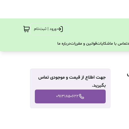
ورود | ثبت‌نام
تماس با ما
شکایات
قوانین و مقررات
درباره ما
ش
جهت اطلاع از قیمت و موجودی تماس
بگیرید.
09131850622