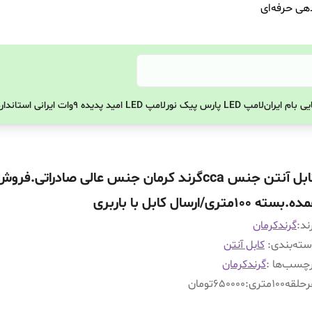
دهی حرفه‌ای
ی بام ایران
لامپ LED پارس پیک نور
لامپ LED امید پدیده 9وات ایرانی استاندارد
کابل آنتن جنس ccaگرند کرمان جنس عالی صادراتی.فرو
.بسته 100متری/ارسال کابل با باربری
ند:
گرندکرمان
ته‌بندی
:
کابل آنتن
چسب‌ها :
گرندکرمان
لقه100متری
:
650000تومان