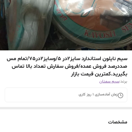
سیم نایلون استاندارد سایز2در 5/وسایز2در75/تمام مس
صددرصد فروش عمده/فروش سفارش تعداد بالا تماس
بگیرید.کمترین قیمت بازار
برند:
سیم سمنان
زمان آماده‌سازی
1
روز کاری
مشخصات