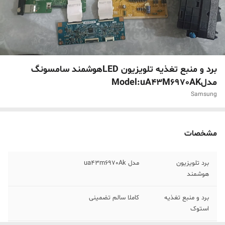
برد و منبع تغذیه تلویزیون LEDهوشمند سامسونگ
مدلModel:uA43M6970AK
Samsung
مشخصات
برد تلویزیون
مدل ua43m6970Ak
هوشمند
برد و منبع تغذیه
کاملا سالم تضمینی
استوک