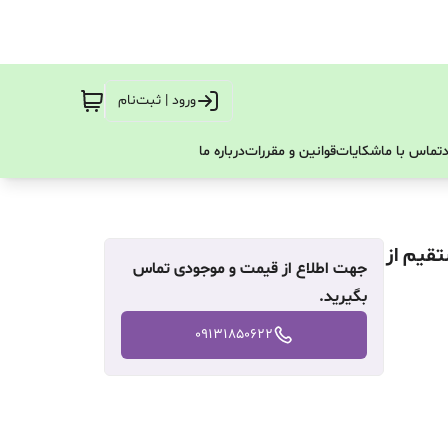
ورود | ثبت‌نام
تماس با ما
شکایات
قوانین و مقررات
درباره ما
2وات(خرید مستقیم از
جهت اطلاع از قیمت و موجودی تماس
بگیرید.
09131850622