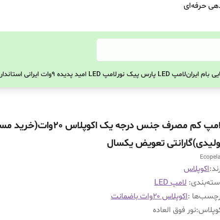
دهی حرفه‌ای
ی بام ایران
لامپ LED پارس پیک نور
لامپ LED امید پدیده 9وات ایرانی استاندارد
لامپ کم مصرف جنس درجه یک اکوپلاس 0
ولیدی)گارانتی تعویض یکسال
Ecopel
ند:
اکوپلاس
ته‌بندی
:
لامپ LED
چسب‌ها :
اکوپلاس ۲۰وات باضمانت
وپلاس
:
نور فوق العاده