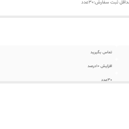
داقل ثبت سفارش
:
30عدد
تماس بگیرید
افزایش 10درصد
30عدد