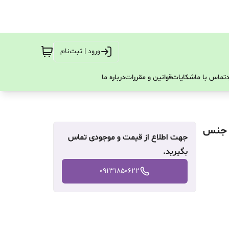
ورود | ثبت‌نام
تماس با ما
شکایات
قوانین و مقررات
درباره ما
ه برند پارلار جنس
جهت اطلاع از قیمت و موجودی تماس
بگیرید.
09131850622