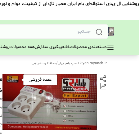
روشنایی ال‌ای‌دی استوانه‌ای بام ایران معیار تازه‌ای از کیفیت، دوام و نور
دسته‌بندی محصولات
خانه
پیگیری سفارش
همه محصولات
روشنای
kiyan-rayaneh.ir لامپ بام ایران
/
محافظ وسه راهی
خ
ar
بر
دس
جه
سف