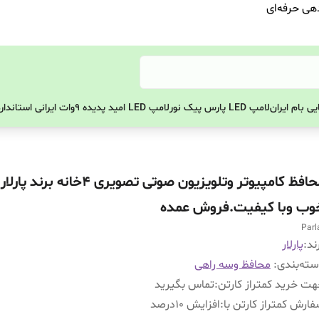
دهی حرفه‌ای
ی بام ایران
لامپ LED پارس پیک نور
لامپ LED امید پدیده 9وات ایرانی استاندارد
محافظ کامپیوتر وتلویزیون صوتی تصویری 4خان
وب وبا کیفیت.فروش عمده
Parl
ند:
پارلار
ته‌بندی
:
محافظ وسه راهی
ت خرید کمتراز کارتن
:
تماس بگیرید
ارش کمتراز کارتن با
:
افزایش 10درصد