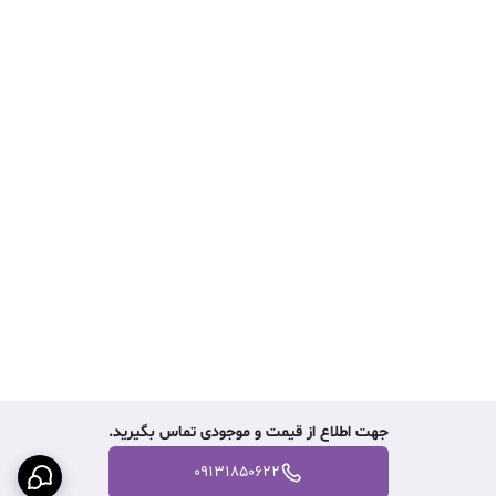
جهت اطلاع از قیمت و موجودی تماس بگیرید.
09131850622