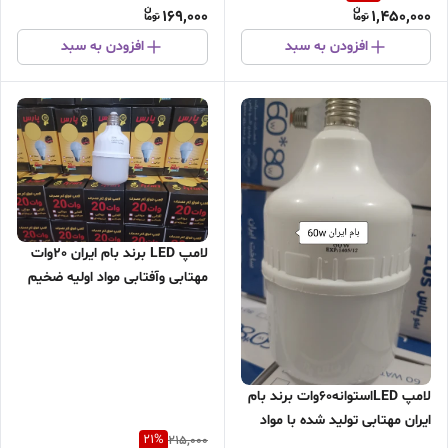
169,000
1,450,000
وجزئی/
افزودن به سبد
افزودن به سبد
لامپ LED برند بام ایران 20وات
مهتابی وآفتابی مواد اولیه ضخیم
هیتسینگ آلمینیوم/نوردهی فوق
العاده و بدون افت نور/ دارای
12ماه گارانتی/فاقد هرگونه مواد
خطرناک جیوه وسرب/قیمت
لامپ LEDاستوانه60وات برند بام
همکاری تماس بگیرید
ایران مهتابی تولید شده با مواد
21
%
215,000
اولیه هیتسینگ آلمینیوم/فاقد