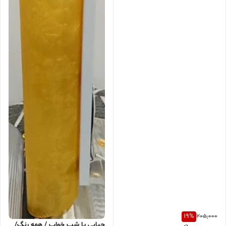
20درجه ومثبت 40درجه مقام
میباشد/بدون افت نور/ارسال
رایگان
19
%
205,000
حبابی یا شب خواب / همه رنگ/