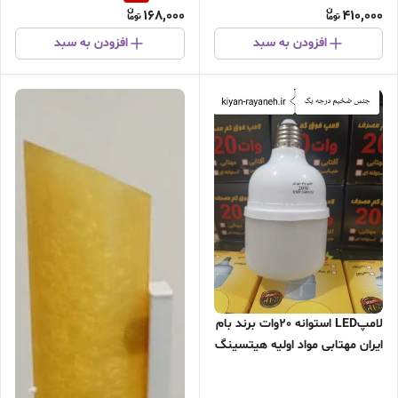
168,000
410,000
مواد خطرناک جیوه وسرب/
افزودن به سبد
افزودن به سبد
لامپLED استوانه 20وات برند بام
ایران مهتابی مواد اولیه هیتسینگ
آلمینیوم/مقاوم در برابر ضربه/
کارکرد مناسب در دمای منفی