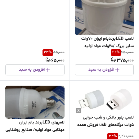
50عددی/ارزان ترین قیمت در ایران
لامپ LEDبرندبام ایران 70وات
سایز بزرگ /60وات مواد اولیه
23
%
42
%
85,000
650,000
ضخیم بدون افت نور/مهتابی/
65,000
375,000
کیفیت عالی کمترین قیمت بازار /
قابل استفاده در منازل و مکان
افزودن به سبد
افزودن به سبد
های صنعتی/فروش عمده قیمت
همکاری تماس بگیرید
لامپ پاور بانکی و شب خوابی
لامپهای LEDبرند بام ایران
5وات درگاه‌های usb فروش عمده
مهتابی مواد اولیه/ صنایع روشنایی
بسته 80عددی/
34
%
2,200,000
بام ایران 9وات تا100وات// عمده