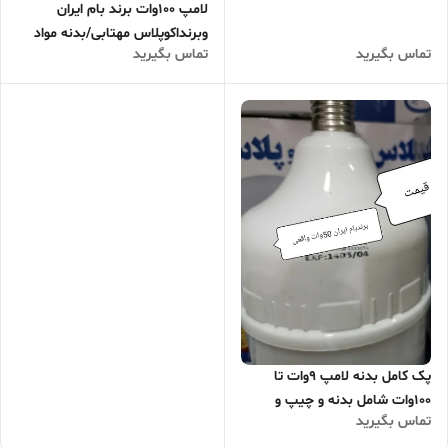
لامپ 100وات برند بام ایران
وبرنداکوپلاس مهتابی/بدنه مواد
تماس بگیرید
تماس بگیرید
اولیه ضخیم/هیتسینگ آلمینیوم/
ساخت ایران /کیفیت عالی با
حداقل سود ارسال به سراسر
کشور/کارکرد دمای مناسب 20-
و40+درجه سانتی گراد/یکی از
ویژگی های منحصر به فرد این کالا
داغ نمیکند و دارای طول عمره
24000ساعت می‌باشد
پک کامل بدنه لامپ 9وات تا
100وات شامل بدنه و چیپ و
تماس بگیرید
سرپیچ و جعبه وسیم کات