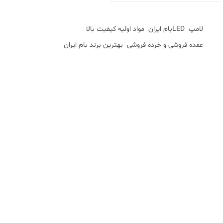
شده/)لیست قیمت در توضیحات
درج شده/جهت سفارش تماس
بگیرید.
لامپ LEDبام ایران مواد اولیه کیفیت بالا
عمده فروشی و خرده فروشی بهترین برند بام ایران