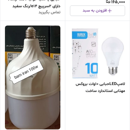
165,000
دارای 2سرپیچ e14/رنگ سفید
افزودن به سبد
تماس بگیرید
جهت استفاده بالاسر روشویی/
دارای 4رشته سیم متصل به
سرپیچ ها ده سانتی /رنگ‌های
مختلف جهت استفدهد
لامپLEDحبابی 10وات بروکس
مهتابی استاندارد ساخت
ایران(هرکارتن ۱۰۰عدد)