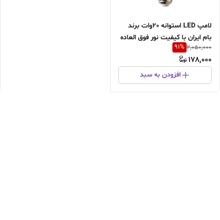
لامپ LED استوانه 20وات برند
بام ایران با کیفیت نور فوق العاده
91
%
2,050,000
عالی تولید شده با چیپ اصلی /
178,000
بدون افت نورهیتسینگ آلمینیوم
/قیمت همکاری و عمده تماس
افزودن به سبد
بگیرید..