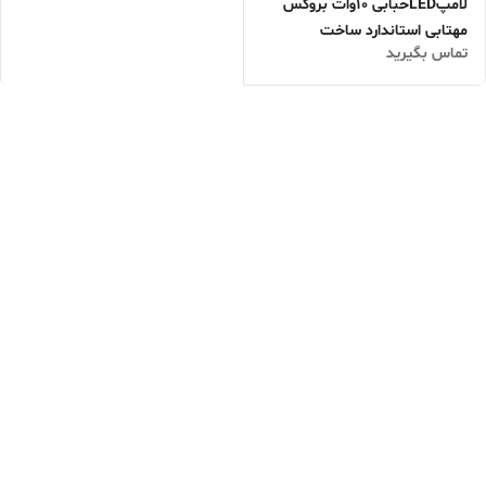
لامپLEDحبابی 10وات بروکس
مهتابی استاندارد ساخت
تماس بگیرید
ایران(هرکارتن ۱۰۰عدد)