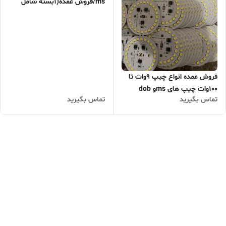
ms/فروش عمده(1بسته شامل
100عدد)کارتن 500عددی10درصد
تخفیف
فروش عمده انواع چیپ 9وات تا
100وات چیپ های msو dob
تماس بگیرید
تماس بگیرید