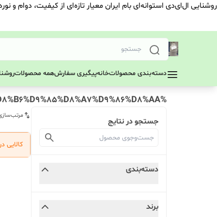
روشنایی ال‌ای‌دی استوانه‌ای بام ایران معیار تازه‌ای از کیفیت، دوام و نور
دسته‌بندی محصولات
خانه
پیگیری سفارش
همه محصولات
روشنای
%DA%A9%DB%8C%D9%87%20%D9%88%D9%88%20%D8%A8%D8%A7%D8%B6%D9%85%D8%A7%D9%86%D8%AA
مرتب‌سازی
جستجو در نتایج
کالایی د
دسته‌بندی
برند