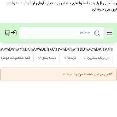
روشنایی ال‌ای‌دی استوانه‌ای بام ایران معیار تازه‌ای از کیفیت، دوام و
نوردهی حرفه‌ای
%DA%A9%D8%A7%D9%84%D8%A7%DB%8C%20%D9%81%DB%8C%DA%A9
پربازدیدترین
برندها
دسته‌بندی
فقط محصولات موجود
کالایی در این صفحه موجود نیست