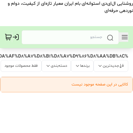
روشنایی ال‌ای‌دی استوانه‌ای بام ایران معیار تازه‌ای از کیفیت، دوام و
نوردهی حرفه‌ای
%D9%BE%D8%A7%D8%B1%D8%B3%20%D9%BE%DB%8C%DA%A9%20%D8%A8%D8%A7%20%DA%AF%D8%A7%D8%B1%D8%A7%D9%86%D8%AA%DB%8C
جدیدترین
برندها
دسته‌بندی
فقط محصولات موجود
کالایی در این صفحه موجود نیست