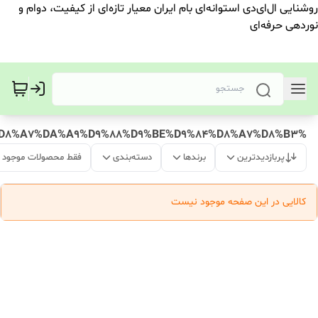
روشنایی ال‌ای‌دی استوانه‌ای بام ایران معیار تازه‌ای از کیفیت، دوام و
نوردهی حرفه‌ای
%D8%A7%DA%A9%D9%88%D9%BE%D9%84%D8%A7%D8%B3
پربازدیدترین
برندها
دسته‌بندی
فقط محصولات موجود
کالایی در این صفحه موجود نیست