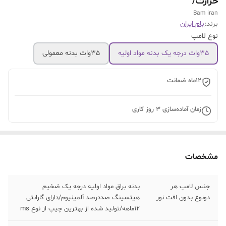
حرارت/
Bam iran
برند:
بام ایران
نوع لامپ
35وات درجه یک بدنه مواد اولیه
35وات بدنه معمولی
۱۲ماه ضمانت
زمان آماده‌سازی
3
روز کاری
مشخصات
جنس لامپ هر
بدنه براق مواد اولیه درجه یک ضخیم
دونوع بدون افت نور
هیتسینگ صددرصد آلمینیوم/دارای گارانتی
۱۲ماهه/تولید شده از بهترین چیپ از نوع ms