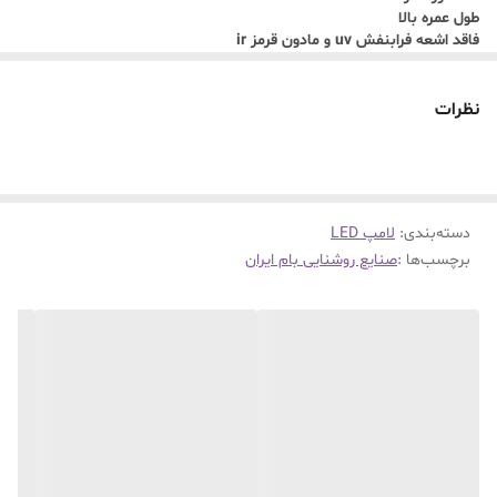
طول عمره بالا
فاقد اشعه فرابنفش uv و مادون قرمز ir
فاقد مواد خطرناک جیوه و سرب
دارای نور طبیعی بدون مواد خطرناک جیوه و آسیب به بینایی از لامپهایی
که درجه گرمای بالا دارند استفاده ننمایید
نظرات
دسته‌بندی
:
لامپ LED
برچسب‌ها :
صنایع روشنایی بام ایران