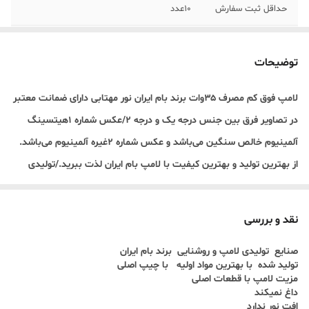
حداقل ثبت سفارش
10عدد
گارانتی کالا
12ماه
توضیحات
کیفیت درجه یک
داغ نمیکند بدون افت نور
لامپ فوق کم مصرف ۳۵وات برند بام ایران نور مهتابی دارای ضمانت معتبر
توان
۳۵وات واقعی
در تصاویر فرق بین جنس درجه یک و درجه ۲/عکس شماره ۱هیتسینگ
آلمینیوم خالص سنگین می‌باشد و عکس شماره ۲غیره آلمینیوم می‌باشد.
از بهترین تولید و بهترین کیفیت با لامپ بام ایران لذت ببرید./تولیدی
مطمعن با بهترین قطعات./نوع بدنه لامپ مواد اولیه براق ضخیم.چیپ
اصلی/35وات
نقد و بررسی
لامپ مورد نظر لامپ متفرقه نمیباشد.
صنایع تولیدی لامپ و روشنایی برند بام ایران
جنس درجه یک بدنه براق ضخیم و سنگین هیتسینگ صددرصد آلمینیوم
تولید شده با بهترین مواد اولیه با چیپ اصلی
با کمترین قیمت با بهترین کیفیت بدون واسطه از خط تولید
مزیت لامپ با قطعات اصلی
داغ نمیکند
افت نور ندارد