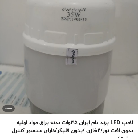
لامپ LED برند بام ایران 35وات بدنه براق مواد اولیه
بدون افت نور/2خازن /بدون فلیکر/دارای سنسور کنترل