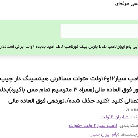
دهی حرفه‌ای
ی بام ایران
لامپ LED پارس پیک نور
لامپ LED امید پدیده 9وات ایرانی استاندارد
لامپ سیار۱۲و14ولت 50وات مسافرتی هیتسینگ دار چ
نور فوق العاده عالی(همراه 3 مترسیم تمام مس باگیره)ب
تصالی کلید ؛کلید حذف شده/.نوردهی فوق العاده عالی
Bam ir
ند:
بام ایران 12ولت
ته‌بندی
:
لامپ سیار12ولت ۵۰وات
چسب‌ها :
بام ایران سیار