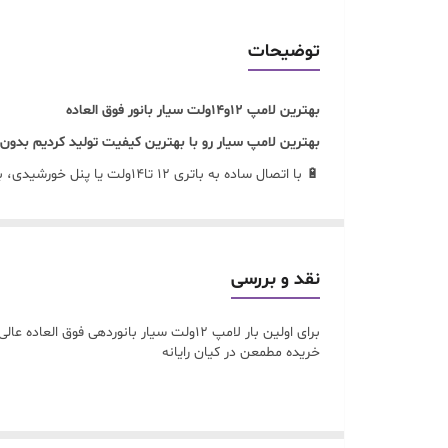
توضیحات
بهترین لامپ 12و14ولت سیار بانور فوق العاده
بهترین لامپ سیار رو با بهترین کیفیت تولید کردیم بدون 
🔋 با اتصال ساده به باتری ۱۲ تا۱۴ولت یا پنل خورشیدی، بدون نیاز به برق شهری، روشنایی فوق العاده مطمئن و کم‌مصرف رو تجربه کن.
🎯 بدنه مقاوم، نور یکنواخت، و نصب آسان باعث شده این لامپ انتخاب او
چه دنبال یه نور اضطراری باشی، چه بخوای پروژه‌هات رو 
نقد و بررسی
برای اولین بار لامپ 12ولت سیار بانوردهی فوق العاده عالی وبامصرف حداقل تولید کردیم.
خریده مطمعن در کیان رایانه