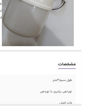
طو
نو
وا
مشخصات
طول سیم3متر
نوردهی برابری با نوردهی
وات اصلی