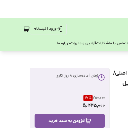
ورود | ثبت‌نام
تماس با ما
شکایات
قوانین و مقررات
درباره ما
یپ اصلی/
زمان آماده‌سازی
8
روز کاری
دلیل
40
%
750,000
445,000
افزودن به سبد خرید