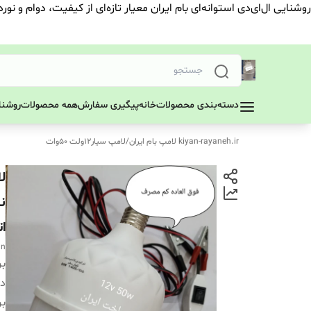
روشنایی ال‌ای‌دی استوانه‌ای بام ایران معیار تازه‌ای از کیفیت، دوام و نور
دسته‌بندی محصولات
خانه
پیگیری سفارش
همه محصولات
روشنای
kiyan-rayaneh.ir لامپ بام ایران
/
لامپ سیار12ولت ۵۰وات
ا
an
بر
دس
بر